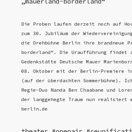
„mauerland-borderland“
Die Proben laufen derzeit noch auf Ho
zum 30. Jubiläum der Wiedervereinigun
die Drehbühne Berlin ihre brandneue P
borderland“. Die Uraufführung findet 
Gedenkstätte Deutsche Mauer Marienbor
08. Oktober mit der Berlin-Premiere i
(auf der überdachten Sommerbühne). Ic
Regie-Duo Nanda Ben Chaabane und Lore
der langgehegte Traum nun realisiert 
berlin.de
theater #openair #reunificat