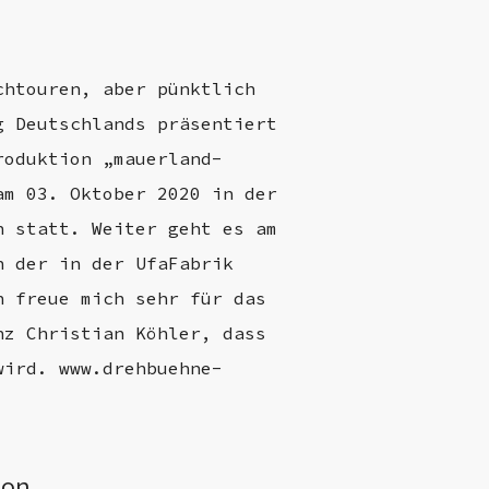
chtouren, aber pünktlich
g Deutschlands präsentiert
roduktion „mauerland-
am 03. Oktober 2020 in der
n statt. Weiter geht es am
n der in der UfaFabrik
h freue mich sehr für das
nz Christian Köhler, dass
wird. www.drehbuehne-
ion